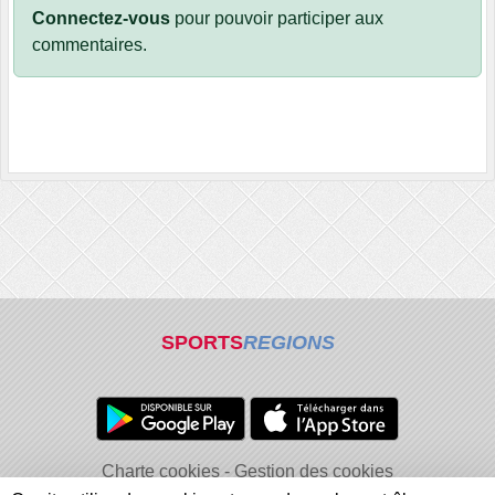
Connectez-vous
pour pouvoir participer aux
commentaires.
SPORTS
REGIONS
Charte cookies
Gestion des cookies
Informations légales
Signaler un contenu inapproprié