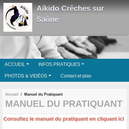
Panneau de gestion des cookies
Aïkido Crêches sur
Saône
ACCUEIL
INFOS PRATIQUES
PHOTOS & VIDÉOS
Contact et plan
Accueil
Manuel du Pratiquant
MANUEL DU PRATIQUANT
Consultez le manuel du pratiquant en cliquant ici