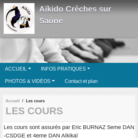
Panneau de gestion des cookies
Aïkido Crêches sur
Saône
ACCUEIL
INFOS PRATIQUES
PHOTOS & VIDÉOS
Contact et plan
Accueil
Les cours
LES COURS
Les cours sont assurés par Eric BURNAZ 5eme DAN
-CSDGE et 4eme DAN Aïkikaï